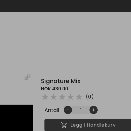
Signature Mix
NOK 430.00
( )
( )
( )
( )
( )
★
★
★
★
★
(0)
Antall
remove
add
shopping_cart
Legg I Handlekurv